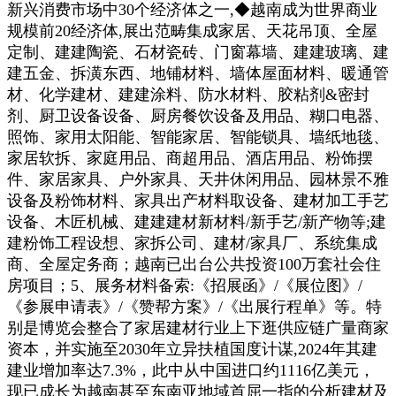
新兴消费市场中30个经济体之一,◆越南成为世界商业
规模前20经济体,展出范畴集成家居、天花吊顶、全屋
定制、建建陶瓷、石材瓷砖、门窗幕墙、建建玻璃、建
建五金、拆潢东西、地铺材料、墙体屋面材料、暖通管
材、化学建材、建建涂料、防水材料、胶粘剂&密封
剂、厨卫设备设备、厨房餐饮设备及用品、糊口电器、
照饰、家用太阳能、智能家居、智能锁具、墙纸地毯、
家居软拆、家庭用品、商超用品、酒店用品、粉饰摆
件、家居家具、户外家具、天井休闲用品、园林景不雅
设备及粉饰材料、家具出产材料取设备、建材加工手艺
设备、木匠机械、建建建材新材料/新手艺/新产物等;建
建粉饰工程设想、家拆公司、建材/家具厂、系统集成
商、全屋定务商；越南已出台公共投资100万套社会住
房项目；5、展务材料备索:《招展函》/《展位图》/
《参展申请表》/《赞帮方案》/《出展行程单》等。特
别是博览会整合了家居建材行业上下逛供应链广量商家
资本，并实施至2030年立异扶植国度计谋,2024年其建
建业增加率达7.3%，此中从中国进口约1116亿美元，
现已成长为越南甚至东南亚地域首屈一指的分析建材及