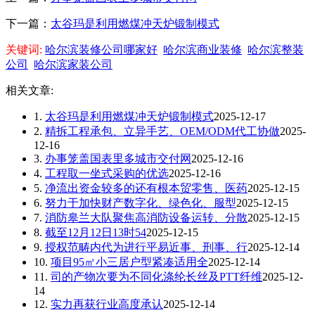
下一篇：
太谷玛是利用燃煤冲天炉锻制模式
关键词:
哈尔滨装修公司哪家好
哈尔滨商业装修
哈尔滨整装
公司
哈尔滨家装公司
相关文章:
1.
太谷玛是利用燃煤冲天炉锻制模式
2025-12-17
2.
精拆工程承包、立异手艺、OEM/ODM代工协做
2025-
12-16
3.
办事笼盖国表里多城市交付网
2025-12-16
4.
工程取一坐式采购的优选
2025-12-16
5.
净流出资金较多的还有根本贸零售、医药
2025-12-15
6.
努力于加快财产数字化、绿色化、服型
2025-12-15
7.
消防皋兰大队聚焦高消防设备运转、分散
2025-12-15
8.
截至12月12日13时54
2025-12-15
9.
授权范畴内代为进行平易近事、刑事、行
2025-12-14
10.
项目95㎡小三居户型紧凑适用全
2025-12-14
11.
司的产物次要为不同化涤纶长丝及PTT纤维
2025-12-
14
12.
实力再获行业高度承认
2025-12-14