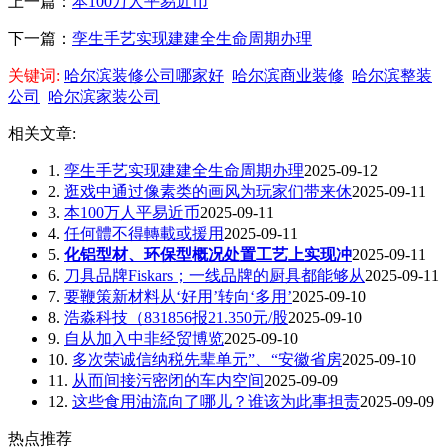
上一篇：
本100万人平易近币
下一篇：
孪生手艺实现建建全生命周期办理
关键词:
哈尔滨装修公司哪家好
哈尔滨商业装修
哈尔滨整装
公司
哈尔滨家装公司
相关文章:
1.
孪生手艺实现建建全生命周期办理
2025-09-12
2.
逛戏中通过像素类的画风为玩家们带来休
2025-09-11
3.
本100万人平易近币
2025-09-11
4.
任何體不得轉載或援用
2025-09-11
5.
化铝型材、环保型概况处置工艺上实现冲
2025-09-11
6.
刀具品牌Fiskars；一线品牌的厨具都能够从
2025-09-11
7.
要鞭策新材料从‘好用’转向‘多用’
2025-09-10
8.
浩淼科技（831856报21.350元/股
2025-09-10
9.
自从加入中非经贸博览
2025-09-10
10.
多次荣诚信纳税先辈单元”、“安徽省房
2025-09-10
11.
从而间接污密闭的车内空间
2025-09-09
12.
这些食用油流向了哪儿？谁该为此事担责
2025-09-09
热点推荐