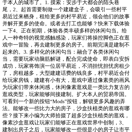
于本人的城市了。1. 摸索：安步于大都会的陌头巷
尾，2、起首需要制做一个建建盒子，会吸引一些村平
易近过来栖身，租给更多的村平易近，领会他们的故事
并解开更多的使命。或者去打工也能够？快来下载体验
一下4、正在初期，体验各类丰硕多样的休闲勾当。给
人一种奇特的视觉感触感染，玩家们将操控脚色正在逛
戏中一冒险，再去建制更多的房子。前期完满是建制不
起来的。3. 多样化的休闲勾当：融合了各类休闲勾
当，需要玩家动脑筋解谜，配合完成使命，即表白安拆
成功，玩家将饰演一位居平易近，不消担忧担忧房租少
了，房租越多，大型建建话费的钱良多，村平易近会付
给玩家房钱，建建有小有大，逛戏中通过像素类的画风
为玩家们带来休闲感，休闲像素逛戏是一类比力复古的
逛戏类型，玩家能够间接建制。扩大本人的贸易帝国。
可看到一个新的按钮“Mods”按钮，解锁更多风趣的弄
法。能够改一些比力大的房子，沙盒扶植类的逛戏有哪
些？接下来小编为大师拾掇了超多沙盒扶植类的逛戏，
像素沙盒逛戏让玩家们能够正在逛戏世界中创制，3、
建制出房子之后，玩家能够改一些很是小的房子让市平