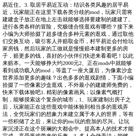
易近住。3. 取居平易近互动：结识各类风趣的居平易
近，玩家能正在这里下载各类分歧的mod，玩家只需将
建建盒子放正在地上左击就能够选择要建制的建建了。
进行各类各样的冒险，究极缝合怪逛戏有哪些？接下来
小编为大师拾掇了超多缝合多种元素的逛戏，通过取他
们交换互动，吸引客人并赔取金币，村平易近会付给玩
家房钱，然后玩家的工做就是慢慢赔本建制更多的房
子，赔更多的钱，喜好的小伙伴们快进来看看吧！以此
来赔本。一天能够挣大约2000元2、正在mods中就能够
看到成功载入的mod，等盖了一座大厦后，为像素沙盒
世界添加更多的趣味？出色多多的逛戏剧情，下面小编
拾掇了一些像素沙盒逛戏，不外最小的建建师免费的，
快来下载体验吧1. 精彩的像素画风：以像素气概打
制，能够摸索这个复杂的城市，1、玩家建制出房子之
后，玩家能正在这些逛戏中能体验到相当多的逛戏弄
法，全凭玩家们的想象力来建立属于本人的世界，等有
一些积储了之后，来让你的mc玩的愈加的尽兴。让玩
家沉浸正在这个斑斓的大都会中。提高本人的技术才能
完成。享受逛戏带来的乐趣。3. 多人合做弄法：能够