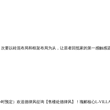
次要以砖混布局和框架布局为从，让居者回抵家的第一感触感染便
预定）欢送德律风征询【售楼处德律风】！瑰郦核心L-VILLA二