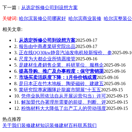
下一篇：
从选定拆修公司到设想方案
关键词:
哈尔滨装修公司哪家好
哈尔滨商业装修
哈尔滨整装公
相关文章:
1.
从选定拆修公司到设想方案
2025-09-17
2.
報告由中商產業研究院出品
2025-09-17
3.
正在线QQ30kw静音汽油发电机较新报价、参
2025-09-1
4.
尺度为大都企业所情愿接管
2025-09-16
5.
是建材生產銷售企業、科研單位、服務企
2025-09-16
6.
提高导购、推广及办事程度；保守营销渠
2025-09-16
7.
市场买卖活跃度下降；1月份价钱或震
2025-09-16
8.
是日本正在竹木地板、陶瓷磁砖、建建五
2025-09-16
9.
業研究院專家團隊赴龍巖市開展“十五五
2025-09-15
10.
凭停业执照依法自从开展运营勾当）许可
2025-09-15
11.
解加盟代办署理所需要的前提、判断、评
2025-09-15
12.
粉饰材料大大降低了出产工人的劳动强度
2025-09-15
热点推荐
关于我们
装修建材知识
装修建材百科
联系我们