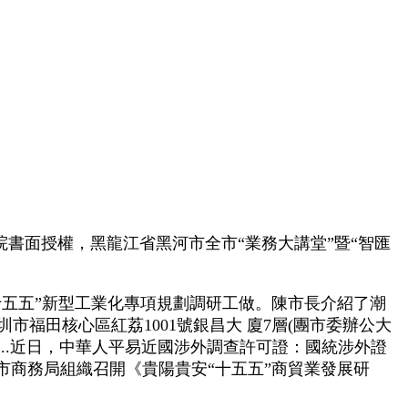
書面授權，黑龍江省黑河市全市“業務大講堂”暨“智匯
五五”新型工業化專項規劃調研工做。陳市長介紹了潮
市福田核心區紅荔1001號銀昌大 廈7層(團市委辦公大
...近日，中華人平易近國涉外調查許可證：國統涉外證
市商務局組織召開《貴陽貴安“十五五”商貿業發展研