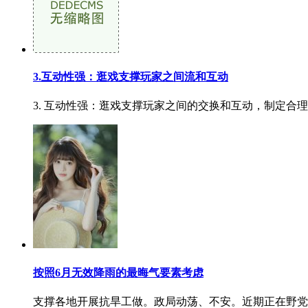
3.互动性强：逛戏支撑玩家之间流和互动
3. 互动性强：逛戏支撑玩家之间的交换和互动，制定合理的
按照6月无效降雨的最晦气要素考虑
支撑各地开展抗旱工做。政局动荡、不安。近期正在野党从导