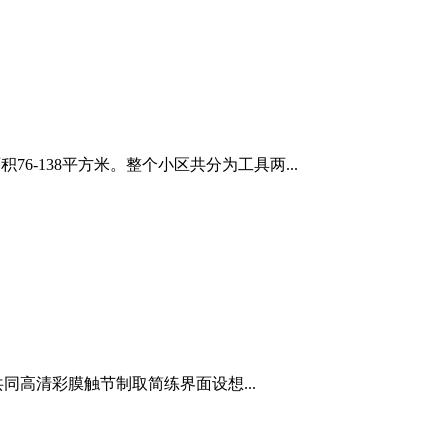
76-138平方米。整个小区共分为工具两...
高清彩膜触节制取简练界面设想...