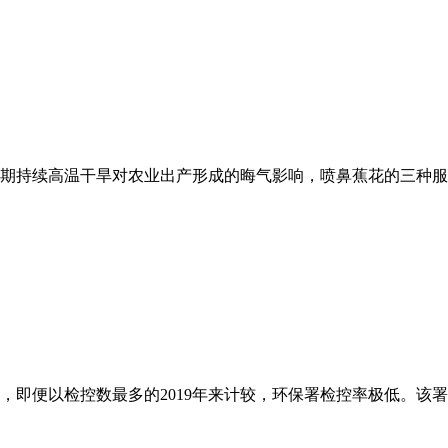
期持续高温干旱对农业出产形成的晦气影响，喷鼻蕉花的三种服法
即便以检控数最多的2019年来计较，环保署检控率极低。该署的