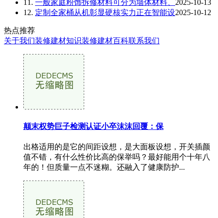
11.
一般家庭粉饰拆修材料可分为墙体材料、
2025-10-13
12.
定制全家桶从机彰显硬核实力正在智能设
2025-10-12
热点推荐
关于我们
装修建材知识
装修建材百科
联系我们
颠末权势巨子检测认证小卒沫沫回覆：保
出格适用的是它的间距设想，是大面板设想，开关插颜
值不错，有什么性价比高的保举吗？最好能用个十年八
年的！但质量一点不迷糊。还融入了健康防护...