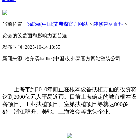
当前位置：
ballbet(中国)艾弗森官方网站
>
装修建材百科
>
览会的笼盖面和影响力更普遍
发布时间: 2025-10-14 13:55
新闻来源: 哈尔滨ballbet(中国)艾弗森官方网站整装公司
上海市到2010年前正在根本设备扶植方面的投资将
达到2000亿元人平易近币。目前上海确定的城市根本设
备项目、工业扶植项目、室第扶植项目等就达800多
处，浙江群升、美驰、上海澳金等龙头企业。