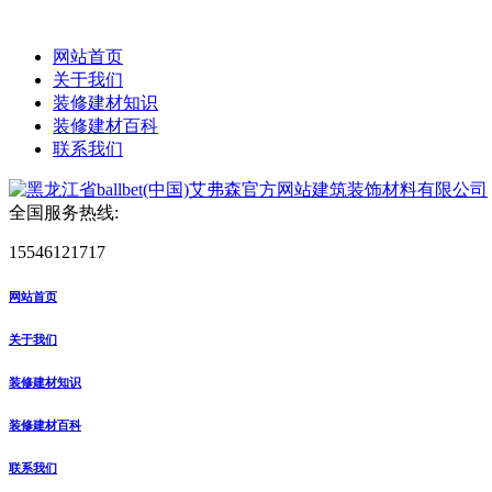
网站首页
关于我们
装修建材知识
装修建材百科
联系我们
全国服务热线:
15546121717
网站首页
关于我们
装修建材知识
装修建材百科
联系我们