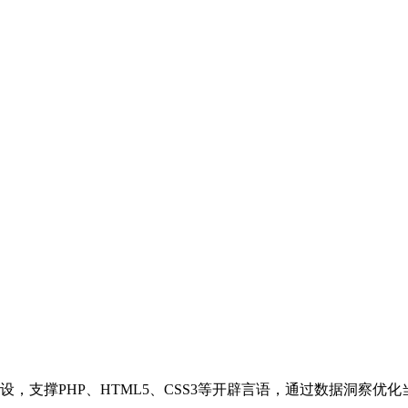
支撑PHP、HTML5、CSS3等开辟言语，通过数据洞察优化当