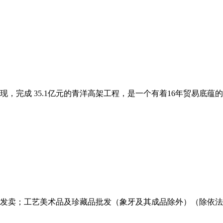
完成 35.1亿元的青洋高架工程，是一个有着16年贸易底蕴的
发卖；工艺美术品及珍藏品批发（象牙及其成品除外）（除依法须