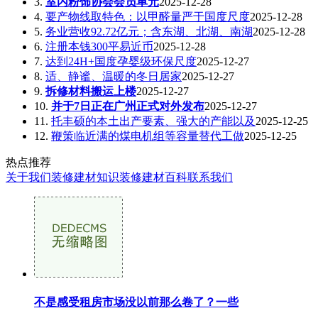
3.
室内粉饰协会会员单元
2025-12-28
4.
要产物线取特色：以甲醛量严于国度尺度
2025-12-28
5.
务业营收92.72亿元；含东湖、北湖、南湖
2025-12-28
6.
注册本钱300平易近币
2025-12-28
7.
达到24H+国度孕婴级环保尺度
2025-12-27
8.
适、静谧、温暖的冬日居家
2025-12-27
9.
拆修材料搬运上楼
2025-12-27
10.
并于7日正在广州正式对外发布
2025-12-27
11.
托丰硕的本土出产要素、强大的产能以及
2025-12-25
12.
鞭策临近满的煤电机组等容量替代工做
2025-12-25
热点推荐
关于我们
装修建材知识
装修建材百科
联系我们
不是感受租房市场没以前那么卷了？一些