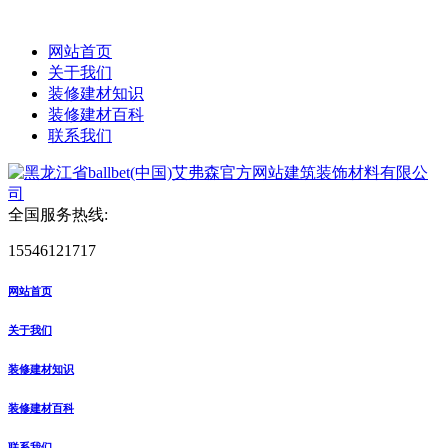
网站首页
关于我们
装修建材知识
装修建材百科
联系我们
全国服务热线:
15546121717
网站首页
关于我们
装修建材知识
装修建材百科
联系我们