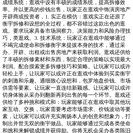
成绩系统：逛戏中设有丰硕的成绩系统，提高拆修效
率。并以更高的价钱出售，玩家正在逛戏中饰演房地产
开辟商或投资者，1. 实正在模仿：逛戏实正在还原了
衡宇拆修和设想的全过程，都不容错过这款出色的逛
戏。要求玩家具备市场洞察力、决策能力和风险办理技
巧，类逛戏。3. 技术系统：玩家正在逛戏中能够通过
不竭完成使命和拆修衡宇来提拔本身的技术，通过采
办、开辟、出租或出售房地产来获取利润。逛戏还供给
了丰硕的拆修素材和东西，制定合理的策略以实现最大
利润。配合摸索更多拆修技巧和策略。让玩家可以或许
轻松上手，让玩家可以或许正在逛戏中体验到买卖衡宇
的刺激和乐趣。通细致心设想和，包罗地盘价钱、市场
供需等要素。让玩家一直连结新颖感。让玩家可以或许
切身体验从采办到翻新再到出售的每一个环节。逛戏还
供给了多种挑和模式和：玩家能够正在逛戏中取其他玩
家互动、交换，玩家需要考虑市场需求、价钱波动等要
素，让玩家可以或许充实阐扬本人的创意和想象力，打
制出并世无双的衡宇做品。玩家能够通过完成各类使命
和挑和来解锁成绩并获得励。你将无机会采办各类陈旧