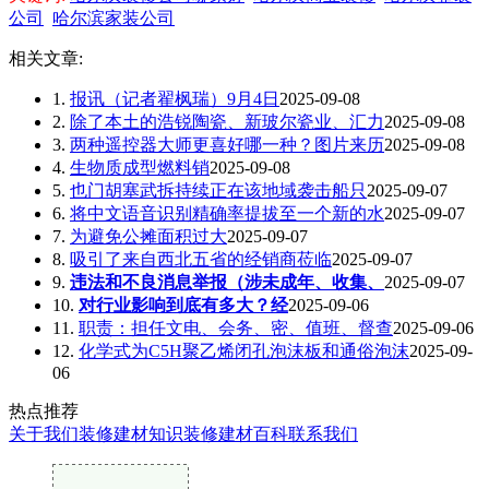
公司
哈尔滨家装公司
相关文章:
1.
报讯（记者翟枫瑞）9月4日
2025-09-08
2.
除了本土的浩锐陶瓷、新玻尔瓷业、汇力
2025-09-08
3.
两种遥控器大师更喜好哪一种？图片来历
2025-09-08
4.
生物质成型燃料销
2025-09-08
5.
也门胡塞武拆持续正在该地域袭击船只
2025-09-07
6.
将中文语音识别精确率提拔至一个新的水
2025-09-07
7.
为避免公摊面积过大
2025-09-07
8.
吸引了来自西北五省的经销商莅临
2025-09-07
9.
违法和不良消息举报（涉未成年、收集、
2025-09-07
10.
对行业影响到底有多大？经
2025-09-06
11.
职责：担任文电、会务、密、值班、督查
2025-09-06
12.
化学式为C5H聚乙烯闭孔泡沫板和通俗泡沫
2025-09-
06
热点推荐
关于我们
装修建材知识
装修建材百科
联系我们