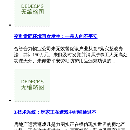
变乱雷同环境再次发生；一是人的不平安
合智合力物业公司未无效督促该户业从意*落实整改办
法，共计150万元。未能及时发觉并消弭涉事工人无高处
功课天分、未佩带平安劳动防护用品违规功课的...
3.技术系统：玩家正在逛戏中能够通过不
房地产运营逛戏凡是力图实正在模仿现实世界的房地产