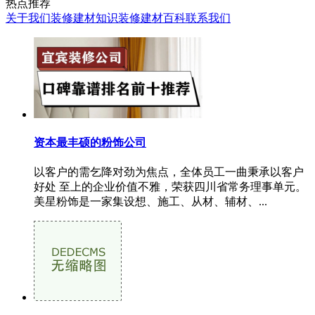
热点推荐
关于我们
装修建材知识
装修建材百科
联系我们
资本最丰硕的粉饰公司
以客户的需乞降对劲为焦点，全体员工一曲秉承以客户
好处 至上的企业价值不雅，荣获四川省常务理事单元。
美星粉饰是一家集设想、施工、从材、辅材、...