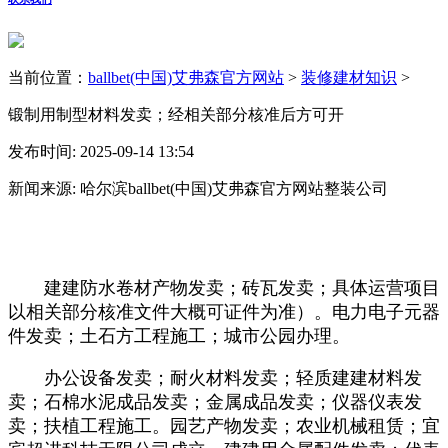
当前位置：
ballbet(中国)艾弗森官方网站
>
装修建材知识
>
锻制用制型材料发卖；经相关部分核准后方可开
发布时间: 2025-09-14 13:54
新闻来源: 哈尔滨ballbet(中国)艾弗森官方网站整装公司
建建防水卷材产物发卖；砖瓦发卖；具体运营项目
以相关部分核准文件大概可证件为准）。电力电子元器
件发卖；土石方工程施工；城市公园办理。
办公设备发卖；耐火材料发卖；轻质建建材料发
卖；石棉水泥成品发卖；金属成品发卖；仪器仪表发
卖；扶植工程施工。园艺产物发卖；农业机械租赁；宜