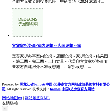
合做方无效节制投资风险，中研普华《2024-2029年...
宜宾家拆办事·室内设想～店面设想～家
宜宾家拆办事室内设想～店面设想～家拆设想～结果图
～施工图～完工图～上门丈量～代盖印宜宾家拆办事专
业农村自建房外不雅设想施工、家拆设想、...
Powered by
黑龙江省ballbet(中国)艾弗森官方网站建筑装饰材料有限公
司
All right reserved 技术支持：
ballbet(中国)艾弗森官方网站
网站地图txt
|
网站地图XML
友情链接： 丨
×