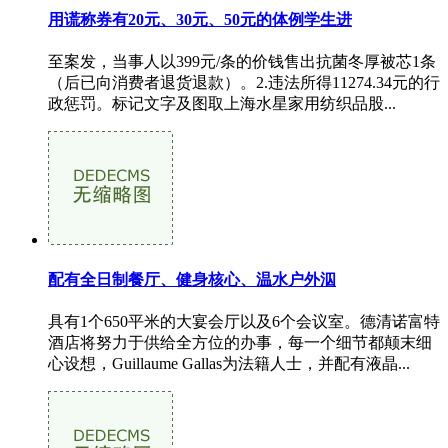
用谎称券有20元、30元、50元的体例学生进
至案发，当事人以399元/条的价钱售出抗菌冬厚被芯1条
（后已向消费者退货退款）。2.违法所得11274.34元的行
政惩罚。标记文字及图取上海水星家用纺织品股...
配有全日制餐厅、健身核心、温水户外泅
具有1个650平米的大宴会厅以及6个会议室。德清诺富特
酒店将努力于供给全方位的办事，每一个细节都颠末细
心设想，Guillaume Gallas为法籍人士，并配有液晶...