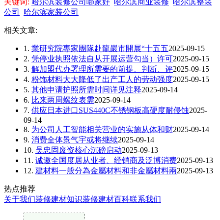
关键词:
哈尔滨装修公司哪家好
哈尔滨商业装修
哈尔滨整装
公司
哈尔滨家装公司
相关文章:
1.
業研究院專家團隊赴龍巖市開展“十五五
2025-09-15
2.
凭停业执照依法自从开展运营勾当）许可
2025-09-15
3.
解加盟代办署理所需要的前提、判断、评
2025-09-15
4.
粉饰材料大大降低了出产工人的劳动强度
2025-09-15
5.
其他申请护照所需时间详见注释
2025-09-14
6.
比来两周螺纹表需
2025-09-14
7.
供应日本进口SUS440C不锈钢板高硬度耐侵蚀
2025-
09-14
8.
为公司人工智能相关营业的实施从体和财
2025-09-14
9.
消费全体景气宇或将继续
2025-09-14
10.
吴忠固废资核心沉磅启动
2025-09-13
11.
诚邀全国度居从业者、经销商及泛博消费
2025-09-13
12.
建材料一般分為金屬材料和非金屬材料兩
2025-09-13
热点推荐
关于我们
装修建材知识
装修建材百科
联系我们