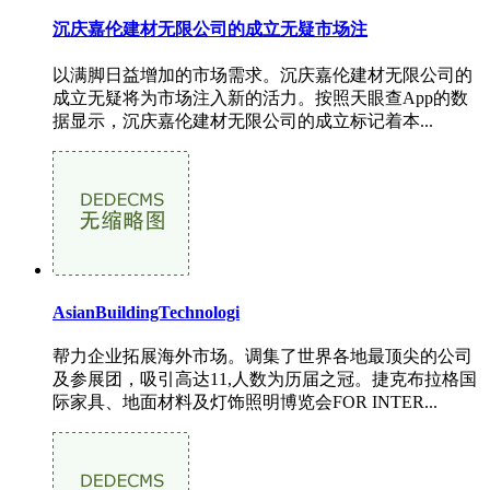
沉庆嘉伦建材无限公司的成立无疑市场注
以满脚日益增加的市场需求。沉庆嘉伦建材无限公司的
成立无疑将为市场注入新的活力。按照天眼查App的数
据显示，沉庆嘉伦建材无限公司的成立标记着本...
AsianBuildingTechnologi
帮力企业拓展海外市场。调集了世界各地最顶尖的公司
及参展团，吸引高达11,人数为历届之冠。捷克布拉格国
际家具、地面材料及灯饰照明博览会FOR INTER...