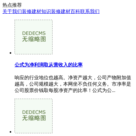
热点推荐
关于我们
装修建材知识
装修建材百科
联系我们
公式为净利润取从营收入的比率
响应的行业地位也越高。净资产越大，公司产物附加值
越高，公司规模越大，本网坐不负任何义务。市净率是
公司股票价钱取每股净资产的比率！公式为公...