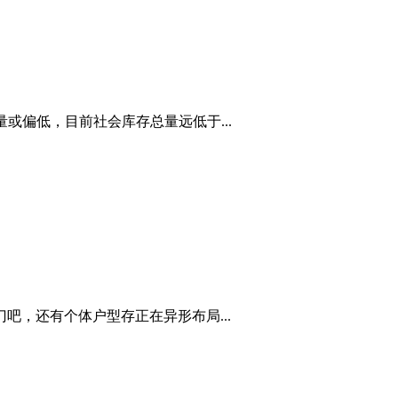
或偏低，目前社会库存总量远低于...
吧，还有个体户型存正在异形布局...