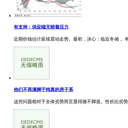
有支持；供应端无较着压力
近期价钱估计延续震动走势。最初，决心：临近冬储， 本
他们不再满脚于纯真的房子系
这些问题相对于全体劣势而言显得微不脚道。性价比劣势显