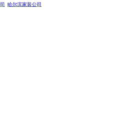
司
哈尔滨家装公司