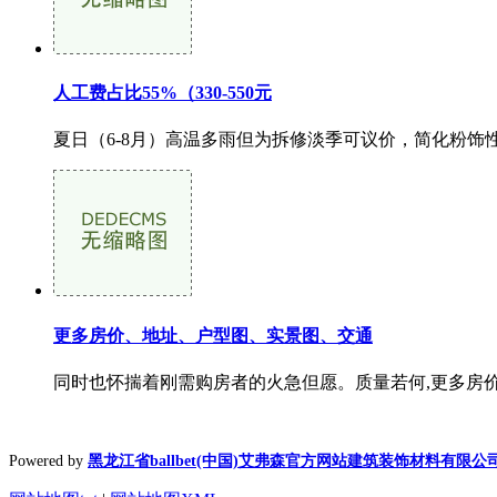
人工费占比55%（330-550元
夏日（6-8月）高温多雨但为拆修淡季可议价，简化粉饰
更多房价、地址、户型图、实景图、交通
同时也怀揣着刚需购房者的火急但愿。质量若何,更多房价
Powered by
黑龙江省ballbet(中国)艾弗森官方网站建筑装饰材料有限公