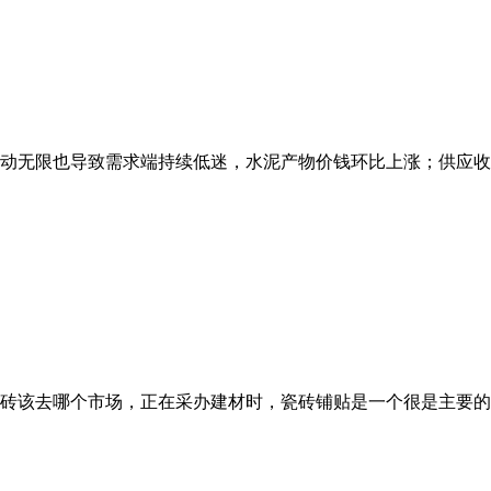
无限也导致需求端持续低迷，水泥产物价钱环比上涨；供应收缩，
砖该去哪个市场，正在采办建材时，瓷砖铺贴是一个很是主要的阶