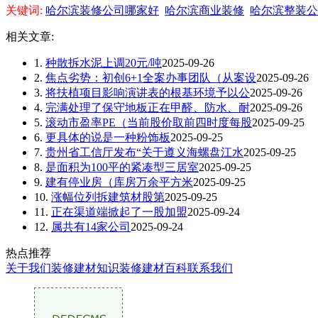
关键词:
哈尔滨装修公司哪家好
哈尔滨商业装修
哈尔滨整装公
相关文章:
1.
种散拆水泥上调20元/吨
2025-09-26
2.
焦点劣势：初创6+1全案办事团队（从案设
2025-09-26
3.
将扶植项目影响演讲表的根基环境予以公
2025-09-26
4.
完满处理了保守地板正在甲醛、防水、耐
2025-09-26
5.
滚动市盈率PE（当前股价取前四时度每股
2025-09-25
6.
更具体的说是一种粉饰板
2025-09-25
7.
贵州省工信厅发布“关于遵义海螺盘江水
2025-09-25
8.
是面积为100平的紧凑型三居室
2025-09-25
9.
建有停业房（库房万余平方米
2025-09-25
10.
涨幅位列拆建筑材股第
2025-09-25
11.
正在渠道端掀起了一股加盟
2025-09-24
12.
属共有14家公司
2025-09-24
热点推荐
关于我们
装修建材知识
装修建材百科
联系我们