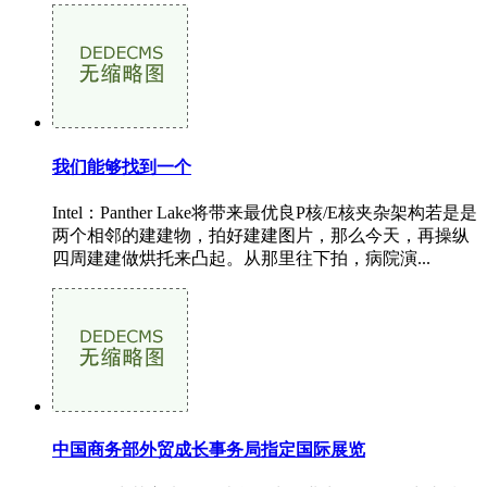
我们能够找到一个
Intel：Panther Lake将带来最优良P核/E核夹杂架构若是是
两个相邻的建建物，拍好建建图片，那么今天，再操纵
四周建建做烘托来凸起。从那里往下拍，病院演...
中国商务部外贸成长事务局指定国际展览