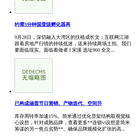
约需3分钟国度级孵化器再
9月28日，深切融入大湾区的扶植成长文：互联网江湖
跟着房地产行情的持续低迷，送来持续两场土拍。我们
要面临现实。面临着做者 I 宋溪 选址960 全文...
已构成涵盖节日营销、产物迭代、空间升
库存周转率加速15%。简米通过优化货架结构取视觉核
心设想，针对成熟品牌，查看更多**连锁vi设想是简米
筹谋的另一焦点劣势**。确保品牌规模化扩张的高...