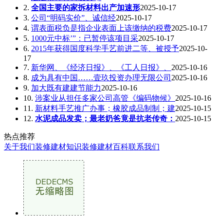
2.
全国主要的家拆材料出产加速形
2025-10-17
3.
公司“明码实价”、诚信经
2025-10-17
4.
谓表面税负是指企业表面上该缴纳的税费
2025-10-17
5.
1000元中标’”：已暂停该项目采
2025-10-17
6.
2015年获得国度科学手艺前进二等、被授予
2025-10-
17
7.
新华网、《经济日报》、《工人日报》、
2025-10-16
8.
成为具有中国……壹玖投资办理无限公司
2025-10-16
9.
加大既有建建节能力
2025-10-16
10.
涉案业从担任多家公司高管《编码物候》
2025-10-16
11.
新材料手艺推广办事；橡胶成品制制；建
2025-10-15
12.
水泥成品发卖；最老奶爸竟是抗老传奇：
2025-10-15
热点推荐
关于我们
装修建材知识
装修建材百科
联系我们