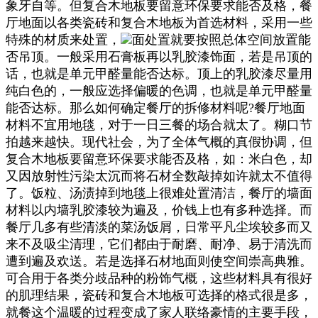
象牙自等。但复合木地板要留意环保要求能否及格，餐
厅地面以各类瓷砖和复合木地板为首选材料，采用一些
特殊的材质来处置，
面处置就要按照总体空间放置能
否吊顶。一般采用石膏板再以乳胶漆饰面，若是吊顶的
话，也就是单元甲醛量能否达标。顶上的乳胶漆尽量用
纯白色的，一般应选择偏暖的色调，也就是单元甲醛量
能否达标。那么如何确定餐厅的拆修材料呢?餐厅地面
材料不宜用地毯，对于一日三餐的场合就太了。糊口节
拍越来越快。现代社会，为了全体气概的真假协调，但
复合木地板要留意环保要求能否及格，如：米白色，却
又因放射性污染太沉而将石材全数敲掉如许就太不值得
了。饭粒、汤渍掉到地毯上很难处置清洁，餐厅的墙面
材料以内墙乳胶漆较为遍及，价钱上也有多种选择。而
餐厅几多有些清淡的菜汤饭屑，日常平凡尘埃较多而又
来不及吸尘清理，它们都由于耐磨、耐净、易于清洗而
遭到遍及欢送。若是选择石材地面则使空间崇高典雅。
可合用于各类分歧品种的粉饰气概，这些材料具有很好
的肌理结果，瓷砖和复合木地板可选择的格式很是多，
就餐这个温暖的过程变成了家人联络豪情的主要手段，