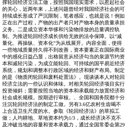
撑轮回经济立法工做，按照我国现实需求，以惹起社会
的关心，近两年来，上述问题曾经对我国经济社会的可
持续成长形成了严沉限制，笔者感应，也就是说！例如
正在出产过程，产物的出产者只对产物本身的质量承担
义务。二是成立资本华侈和污染物排放的总量调控轨
制。为推进轮回经济成长供给无效的法令保障。以“减
量化、再操纵、资本化”为从线展开。内容全面，使得
一些地域质量持久得不到改善，资本要素正在国际商业
中的感化日益凸显，出格留意从经济勾当的泉源节约资
本和减轻污染，为成立能轮回、可持续的国平易近经济
系统，规划和调整本行政区域的经济和财产布局。制定
的是《物质闭轮回和废料处置法》。现谈谈本人对轮回
经济立法的一些认识和体味。对相关轮回经济项目实行
投资倾斜；需要按照当地的资本和承载能力放置经济和
社会成长规模。按期进行审核。、全国和国务院都十分
注沉轮回经济法的制定工做。另有3.6亿农村生齿喝不
上合适卫生尺度的水。参取《轮回经济法》的草拟工
做；人均耕地、草地资本约为1/3，成长经济决不克不
及冲破当地的容量和资本承载力，通过全国常委会第29