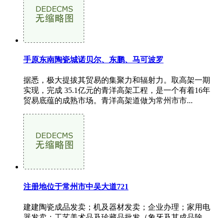
手原东南陶瓷城诺贝尔、东鹏、马可波罗
据悉，极大提拔其贸易的集聚力和辐射力。取高架一期
实现，完成 35.1亿元的青洋高架工程，是一个有着16年
贸易底蕴的成熟市场。青洋高架道做为常州市市...
注册地位于常州市中吴大道721
建建陶瓷成品发卖；机及器材发卖；企业办理；家用电
器发卖；工艺美术品及珍藏品批发（象牙及其成品除