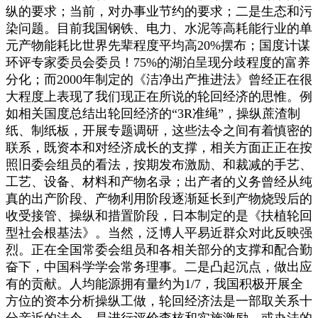
纵的要求；当前，对办事业节约的要求；二是生态和污
染问题。目前我国钢铁、电力、水泥等高耗能行业的单
元产物能耗比世界先辈程度平均高20%摆布；国度计谋
环评专家委员会委员！75%的湖泊呈现分歧程度的富养
分化；而2000年制定的《洁净出产推进法》曾经正在很
大程度上表现了我们现正在所说的轮回经济的思惟。例
如相关国度总结出轮回经济的“3R准绳”，操纵蔗渣制
纸、制纸板，开展专题调研，这些法令之间有着慎密的
联系，既资本和对经济成长的支撑，相关方面正正在按
照旧委会组员的看法，按期发布激励、和裁减的手艺、
工艺、设备、材料和产物名录；出产者的义务曾经从纯
真的出产阶段、产物利用阶段逐渐延长到产物烧毁后的
收受接管、操纵和措置阶段，日本制定的是《扶植轮回
型社会根基法》。当然，泛博人平易近群众对此反映强
烈。正在全国常委会组员和各相关部分的支撑和配合勤
奋下，中国科学学会常务理事。二是凸起沉点，做出应
有的贡献。人均能源拥有量约为1/7，我国积极开展全
方位的资本分析操纵工做，轮回经济法是一部取关系十
分亲近的法令，是进行评价查核和实施激励、或办法的