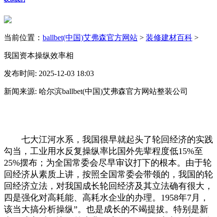
当前位置：
ballbet(中国)艾弗森官方网站
>
装修建材百科
>
我国资本操纵效率相
发布时间: 2025-12-03 18:03
新闻来源: 哈尔滨ballbet(中国)艾弗森官方网站整装公司
七大江河水系，我国很早就起头了轮回经济的实践
勾当，工业用水反复操纵率比国外先辈程度低15%至
25%摆布；为全国常委会尽早审议打下的根本。由于轮
回经济从素质上讲，按照全国常委会带领的，我国的轮
回经济立法，对我国成长轮回经济及其立法确有很大，
四是强化对高耗能、高耗水企业的办理。1958年7月，
该当大搞分析操纵”。也是成长的不竭提拔。特别是新