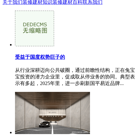
关于我们
装修建材知识
装修建材百科
联系我们
受益于国度权势巨子的
从行业深耕迈向公共破圈，通过前瞻性结构，正在兔宝
宝投资的潜力企业里，促成取从停业务的协同。典型表
示有多起，2025年里，进一步刷新国平易近品牌...