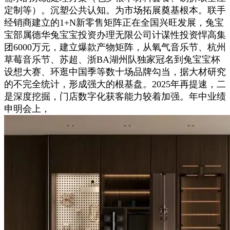
定制等）。沉塑公共认知。为市场拓展奠基根本。联手
经销商建立的1+N新零售矩阵正在全国兴旺发展，兔宝
宝部属德华兔宝宝投资办理无限公司计谋性投资悍高集
团6000万元，建立爆款产物矩阵，从氧气音乐节、杭州
草莓音乐节、苏超、浙BA湖州队独家冠名到兔宝宝杯
设想大赛、环逛中国季等数十场品牌勾当，据大材研究
的不完全统计，形成强大的根基盘。2025年再提速，二
是深度挖掘，门店数字化获客能力较着加强。年中业绩
申明会上，