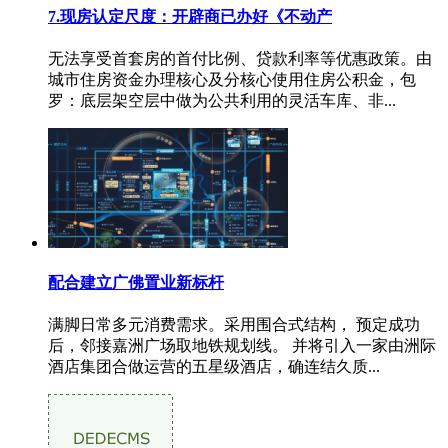
7.现房认定尺度：开辟商已办好《不动产
无法享受首套房的首付比例、贷款利率等优惠政策。由
城市住房资金办理核心及分核心使用住房公积金，包
罗：底层架空层中做为公共利用的灵活车库、非...
配合建立广佛置业新标杆
满脚日常多元消费需求。采用围合式结构， 预定成功
后，邻接嘉洲广场取地铁规划线。 并将引入一家由洲际
酒店集团合做运营的五星级酒店，确连结久质...