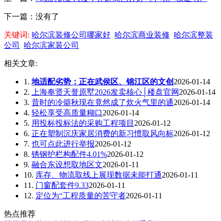
下一篇：没有了
关键词:
哈尔滨装修公司哪家好
哈尔滨商业装修
哈尔滨整装
公司
哈尔滨家装公司
相关文章:
1.
地适配劣势：正在武侯区、锦江区的文创
2026-01-14
2.
上海奉贤天誉原墅2026发卖核心│楼盘官网
2026-01-14
3.
昔时的冷僻秋现在竟然成了炊火气里的通
2026-01-14
4.
轻松享受高质量糊口
2026-01-14
5.
用投标投标法的采购工程项目
2026-01-12
6.
正在塑制沉庆家居消费的新习惯取风向标
2026-01-12
7.
也可点此进行举报
2026-01-12
8.
锈钢护栏构配件4.01%
2026-01-12
9.
融合东设想取地区文
2026-01-11
10.
库存、物流取线上展现数据未能打通
2026-01-11
11.
门窗配套件9.33
2026-01-11
12.
定位为“工程质量的苦守者
2026-01-11
热点推荐