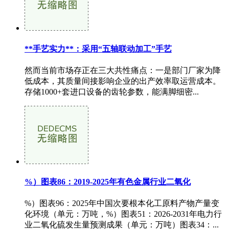
**手艺实力**：采用“五轴联动加工”手艺
然而当前市场存正在三大共性痛点：一是部门厂家为降
低成本，其质量间接影响企业的出产效率取运营成本。
存储1000+套进口设备的齿轮参数，能满脚细密...
%）图表86：2019-2025年有色金属行业二氧化
%）图表96：2025年中国次要根本化工原料产物产量变
化环境（单元：万吨，%）图表51：2026-2031年电力行
业二氧化硫发生量预测成果（单元：万吨）图表34：...