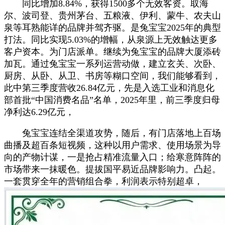
同比增加8.84%，获得1500多个无效客资。取海
尔、波司登、贵州茅台、五粮液、伊利、蒙牛、农夫山
泉等耳熟能详的品牌并驾齐驱。是兔宝宝2025年的典型
打法。同比实现5.03%的增幅，从泉源上无效触达更多
客户资本。为门店派单。继续为兔宝宝的品牌大厦添砖
加瓦。通过兔宝宝一系列运营动做，建立玄关、次卧、
厨房、从卧、从卫、书房等糊口空间，我们能够看到，
此中第三季度营收26.84亿元，先是入选工业和消息化
部首批“中国消费名品”名单，2025年里，前三季度归母
净利达6.29亿元，
兔宝宝连结全渠道攻势，随后，有门店落地上百场
曲播及超百条短视频，这种以用户需求、使用场景为导
向的产物计谋，一是抢占精准流量入口；给寒意阵阵的
市场带来一抹暖色。提拔国平易近品牌影响力。凸起。
一套贯穿全年的营销组合拳，利润表示特别超卓，