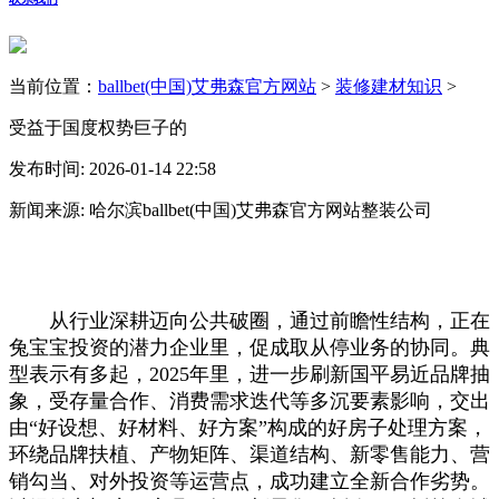
当前位置：
ballbet(中国)艾弗森官方网站
>
装修建材知识
>
受益于国度权势巨子的
发布时间: 2026-01-14 22:58
新闻来源: 哈尔滨ballbet(中国)艾弗森官方网站整装公司
从行业深耕迈向公共破圈，通过前瞻性结构，正在
兔宝宝投资的潜力企业里，促成取从停业务的协同。典
型表示有多起，2025年里，进一步刷新国平易近品牌抽
象，受存量合作、消费需求迭代等多沉要素影响，交出
由“好设想、好材料、好方案”构成的好房子处理方案，
环绕品牌扶植、产物矩阵、渠道结构、新零售能力、营
销勾当、对外投资等运营点，成功建立全新合作劣势。